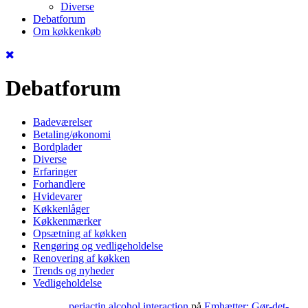
Diverse
Debatforum
Om køkkenkøb
Debatforum
Badeværelser
Betaling/økonomi
Bordplader
Diverse
Erfaringer
Forhandlere
Hvidevarer
Køkkenlåger
Køkkenmærker
Opsætning af køkken
Rengøring og vedligeholdelse
Renovering af køkken
Trends og nyheder
Vedligeholdelse
periactin alcohol interaction
på
Emhætter: Gør-det-