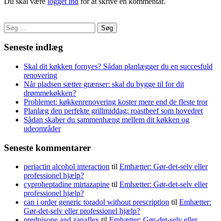
Du skal være
logget ind
for at skrive en kommentar.
Søg
efter:
Seneste indlæg
Skal dit køkken fornyes? Sådan planlægger du en succesfuld
renovering
Når pladsen sætter grænser: skal du bygge til for dit
drømmekøkken?
Problemet: køkkenrenovering koster mere end de fleste tror
Planlæg den perfekte grillmiddag: roastbeef som hovedret
Sådan skaber du sammenhæng mellem dit køkken og
udeområder
Seneste kommentarer
periactin alcohol interaction
til
Emhætter: Gør-det-selv eller
professionel hjælp?
cyproheptadine mirtazapine
til
Emhætter: Gør-det-selv eller
professionel hjælp?
can i order generic toradol without prescription
til
Emhætter:
Gør-det-selv eller professionel hjælp?
prednisone and zanaflex
til
Emhætter: Gør-det-selv eller