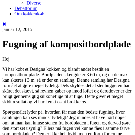
Diverse
Debatforum
Om køkkenkøb
januar 12, 2015
Fugning af kompositbordplade
Hej,
Vi har købt et Designa køkken og blandt andet bestilt en
kompositbordplade. Bordpladens længde er 3.60 m, og da de max
kan skæres i 3 m, så er der en samling. Denne samling har Designa
formået at gøre meget tydelig. Dels skyldes det at stenhuggeren har
skåret det skævt, så revnen gaber op imod loftet og derudover er der
brugt gennemsigtig silikonefuge til at fuge. Dette giver et meget
skidt resultat og vi har tænkt os at brokke os.
Spørgsmålet lyder på, hvordan får man den bedste fugning, hvor
samlingen kan ses mindst tydeligt? Jeg mindes at have hørt noget
om, at man kan knuse stenen fra bordpladen i fugen og derved gøre
den stort set usynlig? Ellers må fugen vel kunne fåes i samme farve
som bordpladen? Den er ikke helt hvid, men en form for creme