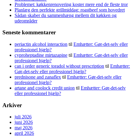
Problemet: køkkenrenovering koster mere end de fleste tror
Planlæg den perfekte grillmiddag: roastbeef som hovedret
Sådan skaber du sammenhæng mellem dit køkken og
udeområder
Seneste kommentarer
periactin alcohol interaction
til
Emhætter: Gør-det-selv eller
professionel hjælp?
cyproheptadine mirtazapine
til
Emhætter: Gør-det-selv eller
professionel hjælp?
can i order generic toradol without prescription
til
Emhætter:
Gør-det-selv eller professionel hjælp?
prednisone and zanaflex
til
Emhætter: Gør-det-selv eller
professionel hjælp?
artane and coolock credit union
til
Emhætter: Gør-det-selv
eller professionel hjælp?
Arkiver
juli 2026
juni 2026
maj 2026
april 2026