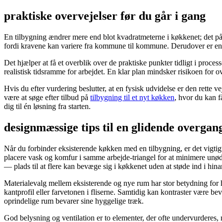
praktiske overvejelser før du går i gang
En tilbygning ændrer mere end blot kvadratmeterne i køkkenet; det påv
fordi kravene kan variere fra kommune til kommune. Derudover er en g
Det hjælper at få et overblik over de praktiske punkter tidligt i proc
realistisk tidsramme for arbejdet. En klar plan mindsker risikoen for ov
Hvis du efter vurdering beslutter, at en fysisk udvidelse er den rette v
være at søge efter tilbud på
tilbygning til et nyt køkken
, hvor du kan 
dig til én løsning fra starten.
designmæssige tips til en glidende overga
Når du forbinder eksisterende køkken med en tilbygning, er det vigti
placere vask og komfur i samme arbejde-triangel for at minimere unød
— plads til at flere kan bevæge sig i køkkenet uden at støde ind i hin
Materialevalg mellem eksisterende og nye rum har stor betydning for
kantprofil eller farvetonen i fliserne. Samtidig kan kontraster være be
oprindelige rum bevarer sine hyggelige træk.
God belysning og ventilation er to elementer, der ofte undervurderes