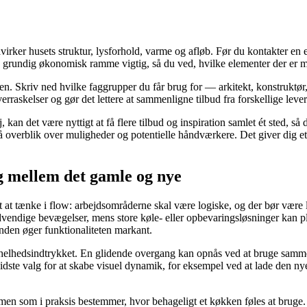
irker husets struktur, lysforhold, varme og afløb. Før du kontakter en 
rundig økonomisk ramme vigtig, så du ved, hvilke elementer der er mus
essen. Skriv ned hvilke faggrupper du får brug for — arkitekt, konstruk
erraskelser og gør det lettere at sammenligne tilbud fra forskellige leve
ej, kan det være nyttigt at få flere tilbud og inspiration samlet ét sted
få overblik over muligheder og potentielle håndværkere. Det giver dig 
ng mellem det gamle og nye
gt at tænke i flow: arbejdsområderne skal være logiske, og der bør vær
vendige bevægelser, mens store køle- eller opbevaringsløsninger kan p
anden øger funktionaliteten markant.
 helhedsindtrykket. En glidende overgang kan opnås ved at bruge samme
vidste valg for at skabe visuel dynamik, for eksempel ved at lade den nye
, men som i praksis bestemmer, hvor behageligt et køkken føles at brug