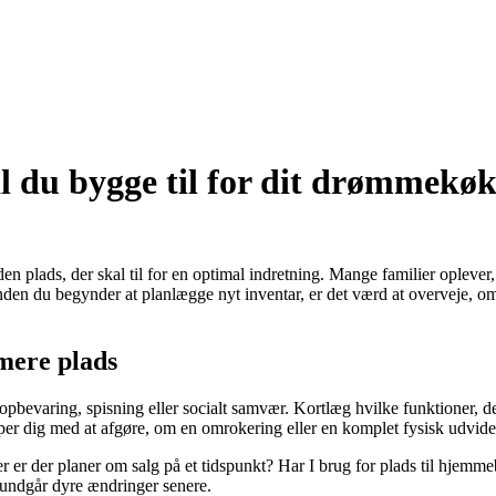
al du bygge til for dit drømmekø
n plads, der skal til for en optimal indretning. Mange familier oplever, 
nden du begynder at planlægge nyt inventar, er det værd at overveje, o
mere plads
pbevaring, spisning eller socialt samvær. Kortlæg hvilke funktioner, de
jælper dig med at afgøre, om en omrokering eller en komplet fysisk udvid
er er der planer om salg på et tidspunkt? Har I brug for plads til hjemm
u undgår dyre ændringer senere.