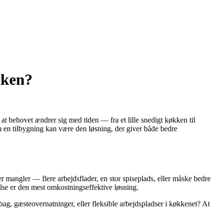
kken?
at behovet ændrer sig med tiden — fra et lille snedigt køkken til
m en tilbygning kan være den løsning, der giver både bedre
r mangler — flere arbejdsflader, en stor spiseplads, eller måske bedre
else er den mest omkostningseffektive løsning.
ebag, gæsteovernatninger, eller fleksible arbejdspladser i køkkenet? At