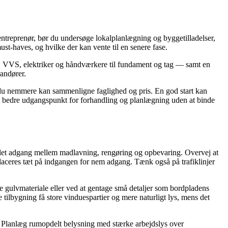
entreprenør, bør du undersøge lokalplanlægning og byggetilladelser,
t-haves, og hvilke der kan vente til en senere fase.
tør, VVS, elektriker og håndværkere til fundament og tag — samt en
randører.
, så du nemmere kan sammenligne faglighed og pris. En god start kan
et bedre udgangspunkt for forhandling og planlægning uden at binde
e let adgang mellem madlavning, rengøring og opbevaring. Overvej at
laceres tæt på indgangen for nem adgang. Tænk også på trafiklinjer
 gulvmateriale eller ved at gentage små detaljer som bordpladens
 tilbygning få store vinduespartier og mere naturligt lys, mens det
e. Planlæg rumopdelt belysning med stærke arbejdslys over