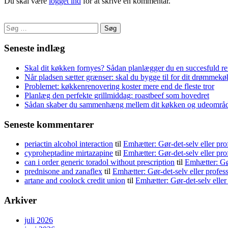
Du skal være
logget ind
for at skrive en kommentar.
Søg
efter:
Seneste indlæg
Skal dit køkken fornyes? Sådan planlægger du en succesfuld r
Når pladsen sætter grænser: skal du bygge til for dit drømmek
Problemet: køkkenrenovering koster mere end de fleste tror
Planlæg den perfekte grillmiddag: roastbeef som hovedret
Sådan skaber du sammenhæng mellem dit køkken og udeområ
Seneste kommentarer
periactin alcohol interaction
til
Emhætter: Gør-det-selv eller pro
cyproheptadine mirtazapine
til
Emhætter: Gør-det-selv eller pro
can i order generic toradol without prescription
til
Emhætter: Gør
prednisone and zanaflex
til
Emhætter: Gør-det-selv eller profes
artane and coolock credit union
til
Emhætter: Gør-det-selv eller
Arkiver
juli 2026