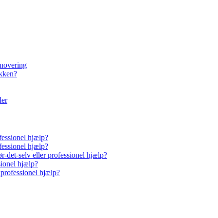
enovering
økken?
der
fessionel hjælp?
fessionel hjælp?
-det-selv eller professionel hjælp?
sionel hjælp?
 professionel hjælp?