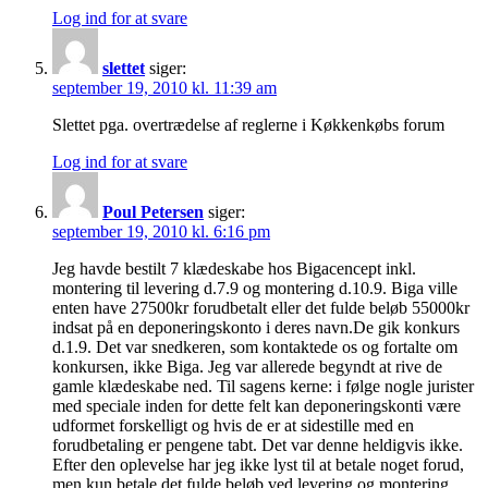
Log ind for at svare
slettet
siger:
september 19, 2010 kl. 11:39 am
Slettet pga. overtrædelse af reglerne i Køkkenkøbs forum
Log ind for at svare
Poul Petersen
siger:
september 19, 2010 kl. 6:16 pm
Jeg havde bestilt 7 klædeskabe hos Bigacencept inkl.
montering til levering d.7.9 og montering d.10.9. Biga ville
enten have 27500kr forudbetalt eller det fulde beløb 55000kr
indsat på en deponeringskonto i deres navn.De gik konkurs
d.1.9. Det var snedkeren, som kontaktede os og fortalte om
konkursen, ikke Biga. Jeg var allerede begyndt at rive de
gamle klædeskabe ned. Til sagens kerne: i følge nogle jurister
med speciale inden for dette felt kan deponeringskonti være
udformet forskelligt og hvis de er at sidestille med en
forudbetaling er pengene tabt. Det var denne heldigvis ikke.
Efter den oplevelse har jeg ikke lyst til at betale noget forud,
men kun betale det fulde beløb ved levering og montering.