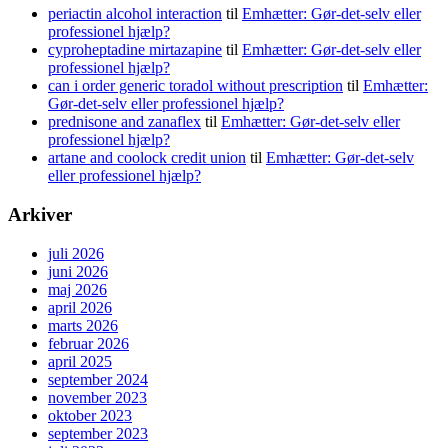
periactin alcohol interaction
til
Emhætter: Gør-det-selv eller
professionel hjælp?
cyproheptadine mirtazapine
til
Emhætter: Gør-det-selv eller
professionel hjælp?
can i order generic toradol without prescription
til
Emhætter:
Gør-det-selv eller professionel hjælp?
prednisone and zanaflex
til
Emhætter: Gør-det-selv eller
professionel hjælp?
artane and coolock credit union
til
Emhætter: Gør-det-selv
eller professionel hjælp?
Arkiver
juli 2026
juni 2026
maj 2026
april 2026
marts 2026
februar 2026
april 2025
september 2024
november 2023
oktober 2023
september 2023