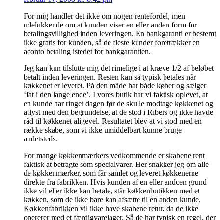
For mig handler det ikke om nogen rentefordel, men
udelukkende om at kunden viser en eller anden form for
betalingsvillighed inden leveringen. En bankgaranti er bestemt
ikke gratis for kunden, så de fleste kunder foretrækker en
aconto betaling istedet for bankgarantien.
Jeg kan kun tilslutte mig det rimelige i at kræve 1/2 af beløbet
betalt inden leveringen. Resten kan så typisk betales når
køkkenet er leveret. På den måde har både køber og sælger
‘fat i den lange ende’. I vores butik har vi faktisk oplevet, at
en kunde har ringet dagen før de skulle modtage køkkenet og
aflyst med den begrundelse, at de stod i Ribers og ikke havde
råd til køkkenet aligevel. Resultatet blev at vi stod med en
række skabe, som vi ikke umiddelbart kunne bruge
andetsteds.
For mange køkkenmærkers vedkommende er skabene rent
faktisk at betragte som specialvarer. Her snakker jeg om alle
de køkkenmærker, som får samlet og leveret køkkenerne
direkte fra fabrikken. Hvis kunden af en eller andcen grund
ikke vil eller ikke kan betale, står køkkenbutikken med et
køkken, som de ikke bare kan afsætte til en anden kunde.
Køkkenfabrikken vil ikke have skabene retur, da de ikke
opererer med et færdigvarelager. Så de har typisk en regel, der