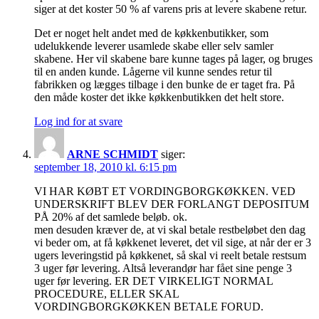
siger at det koster 50 % af varens pris at levere skabene retur.
Det er noget helt andet med de køkkenbutikker, som
udelukkende leverer usamlede skabe eller selv samler
skabene. Her vil skabene bare kunne tages på lager, og bruges
til en anden kunde. Lågerne vil kunne sendes retur til
fabrikken og lægges tilbage i den bunke de er taget fra. På
den måde koster det ikke køkkenbutikken det helt store.
Log ind for at svare
ARNE SCHMIDT
siger:
september 18, 2010 kl. 6:15 pm
VI HAR KØBT ET VORDINGBORGKØKKEN. VED
UNDERSKRIFT BLEV DER FORLANGT DEPOSITUM
PÅ 20% af det samlede beløb. ok.
men desuden kræver de, at vi skal betale restbeløbet den dag
vi beder om, at få køkkenet leveret, det vil sige, at når der er 3
ugers leveringstid på køkkenet, så skal vi reelt betale restsum
3 uger før levering. Altså leverandør har fået sine penge 3
uger før levering. ER DET VIRKELIGT NORMAL
PROCEDURE, ELLER SKAL
VORDINGBORGKØKKEN BETALE FORUD.