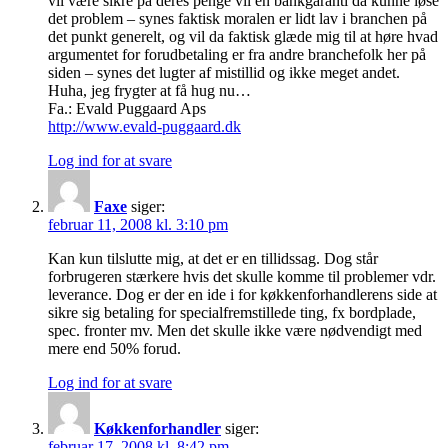
vil være sikre på deres penge vil en bankgaranti da kunne løse
det problem – synes faktisk moralen er lidt lav i branchen på
det punkt generelt, og vil da faktisk glæde mig til at høre hvad
argumentet for forudbetaling er fra andre branchefolk her på
siden – synes det lugter af mistillid og ikke meget andet.
Huha, jeg frygter at få hug nu…
Fa.: Evald Puggaard Aps
http://www.evald-puggaard.dk
Log ind for at svare
Faxe
siger:
februar 11, 2008 kl. 3:10 pm
Kan kun tilslutte mig, at det er en tillidssag. Dog står
forbrugeren stærkere hvis det skulle komme til problemer vdr.
leverance. Dog er der en ide i for køkkenforhandlerens side at
sikre sig betaling for specialfremstillede ting, fx bordplade,
spec. fronter mv. Men det skulle ikke være nødvendigt med
mere end 50% forud.
Log ind for at svare
Køkkenforhandler
siger:
februar 17, 2008 kl. 8:42 pm