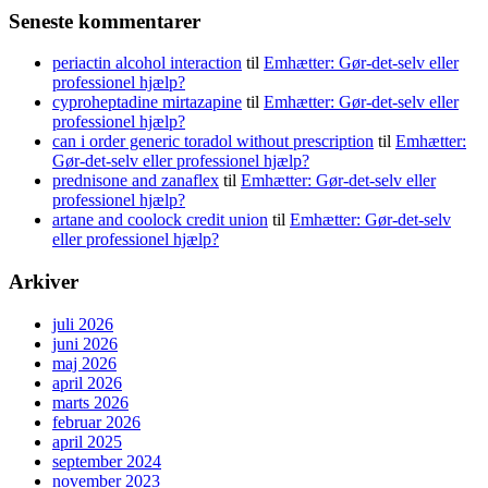
Seneste kommentarer
periactin alcohol interaction
til
Emhætter: Gør-det-selv eller
professionel hjælp?
cyproheptadine mirtazapine
til
Emhætter: Gør-det-selv eller
professionel hjælp?
can i order generic toradol without prescription
til
Emhætter:
Gør-det-selv eller professionel hjælp?
prednisone and zanaflex
til
Emhætter: Gør-det-selv eller
professionel hjælp?
artane and coolock credit union
til
Emhætter: Gør-det-selv
eller professionel hjælp?
Arkiver
juli 2026
juni 2026
maj 2026
april 2026
marts 2026
februar 2026
april 2025
september 2024
november 2023