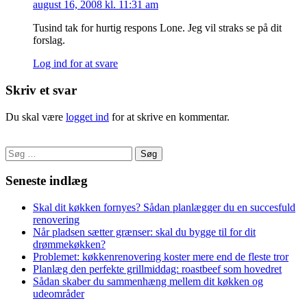
august 16, 2008 kl. 11:31 am
Tusind tak for hurtig respons Lone. Jeg vil straks se på dit
forslag.
Log ind for at svare
Skriv et svar
Du skal være
logget ind
for at skrive en kommentar.
Søg
efter:
Seneste indlæg
Skal dit køkken fornyes? Sådan planlægger du en succesfuld
renovering
Når pladsen sætter grænser: skal du bygge til for dit
drømmekøkken?
Problemet: køkkenrenovering koster mere end de fleste tror
Planlæg den perfekte grillmiddag: roastbeef som hovedret
Sådan skaber du sammenhæng mellem dit køkken og
udeområder