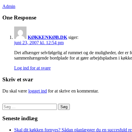
Admin
One Response
KØKKENKØB.DK
siger:
juni 23, 2007 kl. 12:54 pm
Det afhænger selvfølgelig af rummet og de muligheder, der er for
sammenhængende bordplade for at gøre arbejdspladsen i køkken
Log ind for at svare
Skriv et svar
Du skal være
logget ind
for at skrive en kommentar.
Søg
efter:
Seneste indlæg
Skal dit køkken fornyes? Sådan planlægger du en succesfuld r