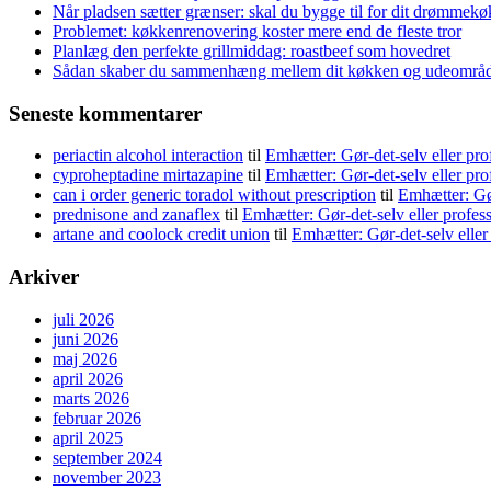
Når pladsen sætter grænser: skal du bygge til for dit drømmek
Problemet: køkkenrenovering koster mere end de fleste tror
Planlæg den perfekte grillmiddag: roastbeef som hovedret
Sådan skaber du sammenhæng mellem dit køkken og udeområ
Seneste kommentarer
periactin alcohol interaction
til
Emhætter: Gør-det-selv eller pro
cyproheptadine mirtazapine
til
Emhætter: Gør-det-selv eller pro
can i order generic toradol without prescription
til
Emhætter: Gør
prednisone and zanaflex
til
Emhætter: Gør-det-selv eller profes
artane and coolock credit union
til
Emhætter: Gør-det-selv eller
Arkiver
juli 2026
juni 2026
maj 2026
april 2026
marts 2026
februar 2026
april 2025
september 2024
november 2023