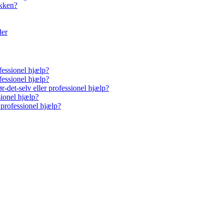
økken?
der
fessionel hjælp?
fessionel hjælp?
-det-selv eller professionel hjælp?
sionel hjælp?
 professionel hjælp?