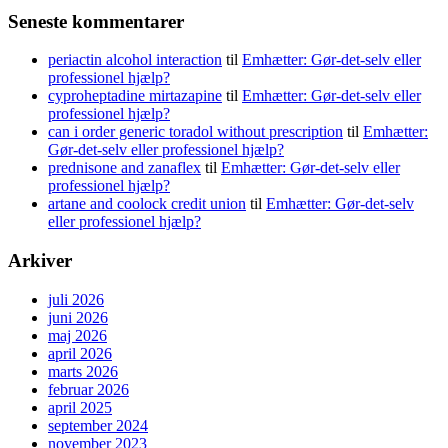
Seneste kommentarer
periactin alcohol interaction
til
Emhætter: Gør-det-selv eller
professionel hjælp?
cyproheptadine mirtazapine
til
Emhætter: Gør-det-selv eller
professionel hjælp?
can i order generic toradol without prescription
til
Emhætter:
Gør-det-selv eller professionel hjælp?
prednisone and zanaflex
til
Emhætter: Gør-det-selv eller
professionel hjælp?
artane and coolock credit union
til
Emhætter: Gør-det-selv
eller professionel hjælp?
Arkiver
juli 2026
juni 2026
maj 2026
april 2026
marts 2026
februar 2026
april 2025
september 2024
november 2023