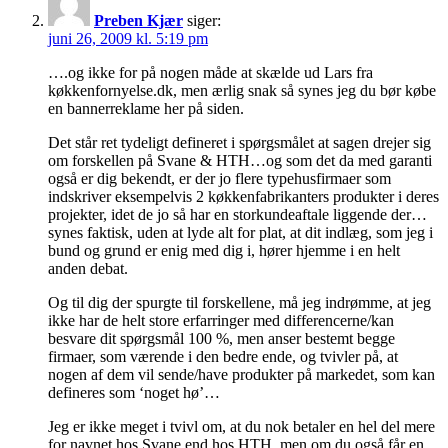
Preben Kjær
siger:
juni 26, 2009 kl. 5:19 pm
….og ikke for på nogen måde at skælde ud Lars fra
køkkenfornyelse.dk, men ærlig snak så synes jeg du bør købe
en bannerreklame her på siden.
Det står ret tydeligt defineret i spørgsmålet at sagen drejer sig
om forskellen på Svane & HTH…og som det da med garanti
også er dig bekendt, er der jo flere typehusfirmaer som
indskriver eksempelvis 2 køkkenfabrikanters produkter i deres
projekter, idet de jo så har en storkundeaftale liggende der…
synes faktisk, uden at lyde alt for plat, at dit indlæg, som jeg i
bund og grund er enig med dig i, hører hjemme i en helt
anden debat.
Og til dig der spurgte til forskellene, må jeg indrømme, at jeg
ikke har de helt store erfarringer med differencerne/kan
besvare dit spørgsmål 100 %, men anser bestemt begge
firmaer, som værende i den bedre ende, og tvivler på, at
nogen af dem vil sende/have produkter på markedet, som kan
defineres som ‘noget hø’…
Jeg er ikke meget i tvivl om, at du nok betaler en hel del mere
for navnet hos Svane end hos HTH, men om du også får en