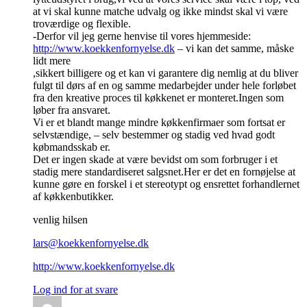
at vi skal kunne matche udvalg og ikke mindst skal vi være
troværdige og flexible.
-Derfor vil jeg gerne henvise til vores hjemmeside:
http://www.koekkenfornyelse.dk
– vi kan det samme, måske
lidt mere
,sikkert billigere og et kan vi garantere dig nemlig at du bliver
fulgt til dørs af en og samme medarbejder under hele forløbet
fra den kreative proces til køkkenet er monteret.Ingen som
løber fra ansvaret.
Vi er et blandt mange mindre køkkenfirmaer som fortsat er
selvstændige, – selv bestemmer og stadig ved hvad godt
købmandsskab er.
Det er ingen skade at være bevidst om som forbruger i et
stadig mere standardiseret salgsnet.Her er det en fornøjelse at
kunne gøre en forskel i et stereotypt og ensrettet forhandlernet
af køkkenbutikker.
venlig hilsen
lars@koekkenfornyelse.dk
http://www.koekkenfornyelse.dk
Log ind for at svare