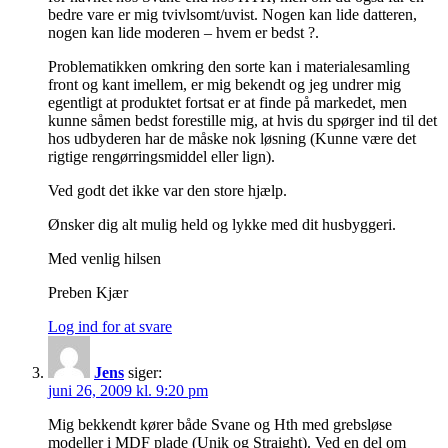
bedre vare er mig tvivlsomt/uvist. Nogen kan lide datteren,
nogen kan lide moderen – hvem er bedst ?.
Problematikken omkring den sorte kan i materialesamling
front og kant imellem, er mig bekendt og jeg undrer mig
egentligt at produktet fortsat er at finde på markedet, men
kunne såmen bedst forestille mig, at hvis du spørger ind til det
hos udbyderen har de måske nok løsning (Kunne være det
rigtige rengørringsmiddel eller lign).
Ved godt det ikke var den store hjælp.
Ønsker dig alt mulig held og lykke med dit husbyggeri.
Med venlig hilsen
Preben Kjær
Log ind for at svare
Jens
siger:
juni 26, 2009 kl. 9:20 pm
Mig bekkendt kører både Svane og Hth med grebsløse
modeller i MDF plade (Unik og Straight). Ved en del om