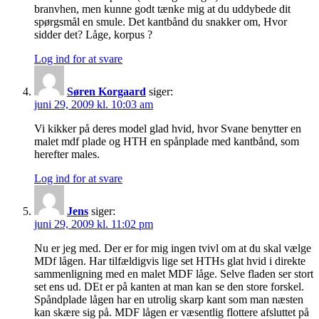
branvhen, men kunne godt tænke mig at du uddybede dit
spørgsmål en smule. Det kantbånd du snakker om, Hvor
sidder det? Låge, korpus ?
Log ind for at svare
Søren Korgaard
siger:
juni 29, 2009 kl. 10:03 am
Vi kikker på deres model glad hvid, hvor Svane benytter en
malet mdf plade og HTH en spånplade med kantbånd, som
herefter males.
Log ind for at svare
Jens
siger:
juni 29, 2009 kl. 11:02 pm
Nu er jeg med. Der er for mig ingen tvivl om at du skal vælge
MDf lågen. Har tilfældigvis lige set HTHs glat hvid i direkte
sammenligning med en malet MDF låge. Selve fladen ser stort
set ens ud. DEt er på kanten at man kan se den store forskel.
Spåndplade lågen har en utrolig skarp kant som man næsten
kan skære sig på. MDF lågen er væsentlig flottere afsluttet på