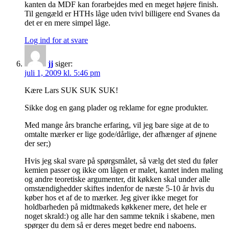
kanten da MDF kan forarbejdes med en meget højere finish.
Til gengæld er HTHs låge uden tvivl billigere end Svanes da
det er en mere simpel låge.
Log ind for at svare
jj
siger:
juli 1, 2009 kl. 5:46 pm
Kære Lars SUK SUK SUK!
Sikke dog en gang plader og reklame for egne produkter.
Med mange års branche erfaring, vil jeg bare sige at de to
omtalte mærker er lige gode/dårlige, der afhænger af øjnene
der ser;)
Hvis jeg skal svare på spørgsmålet, så vælg det sted du føler
kemien passer og ikke om lågen er malet, kantet inden maling
og andre teoretiske argumenter, dit køkken skal under alle
omstændighedder skiftes indenfor de næste 5-10 år hvis du
køber hos et af de to mærker. Jeg giver ikke meget for
holdbarheden på midtmakeds køkkener mere, det hele er
noget skrald:) og alle har den samme teknik i skabene, men
spørger du dem så er deres meget bedre end naboens.