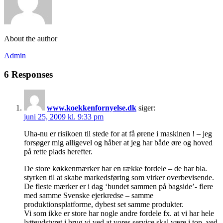
About the author
Admin
6 Responses
www.koekkenfornyelse.dk
siger:
juni 25, 2009 kl. 9:33 pm
Uha-nu er risikoen til stede for at få ørene i maskinen ! – jeg
forsøger mig alligevel og håber at jeg har både øre og hoved
på rette plads herefter.
De store køkkenmærker har en række fordele – de har bla.
styrken til at skabe markedsføring som virker overbevisende.
De fleste mærker er i dag ‘bundet sammen på bagside’- flere
med samme Svenske ejerkredse – samme
produktionsplatforme, dybest set samme produkter.
Vi som ikke er store har nogle andre fordele fx. at vi har hele
lytteudstyret i brug,vi ved at vores service skal være i top, ved