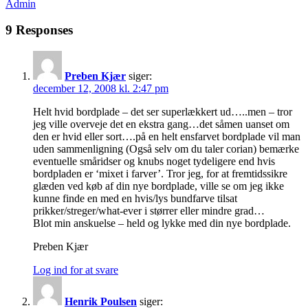
Admin
9 Responses
Preben Kjær
siger:
december 12, 2008 kl. 2:47 pm
Helt hvid bordplade – det ser superlækkert ud…..men – tror
jeg ville overveje det en ekstra gang…det såmen uanset om
den er hvid eller sort….på en helt ensfarvet bordplade vil man
uden sammenligning (Også selv om du taler corian) bemærke
eventuelle småridser og knubs noget tydeligere end hvis
bordpladen er ‘mixet i farver’. Tror jeg, for at fremtidssikre
glæden ved køb af din nye bordplade, ville se om jeg ikke
kunne finde en med en hvis/lys bundfarve tilsat
prikker/streger/what-ever i størrer eller mindre grad…
Blot min anskuelse – held og lykke med din nye bordplade.
Preben Kjær
Log ind for at svare
Henrik Poulsen
siger: