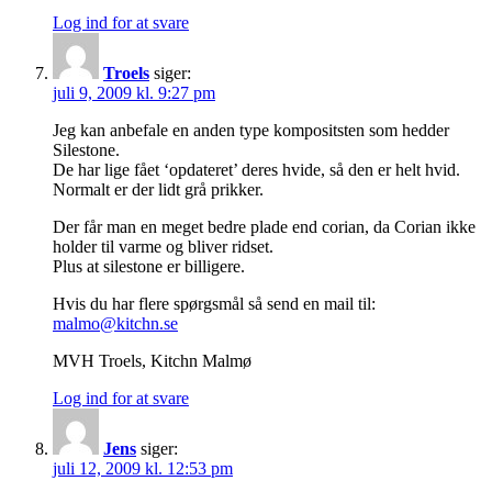
Log ind for at svare
Troels
siger:
juli 9, 2009 kl. 9:27 pm
Jeg kan anbefale en anden type kompositsten som hedder
Silestone.
De har lige fået ‘opdateret’ deres hvide, så den er helt hvid.
Normalt er der lidt grå prikker.
Der får man en meget bedre plade end corian, da Corian ikke
holder til varme og bliver ridset.
Plus at silestone er billigere.
Hvis du har flere spørgsmål så send en mail til:
malmo@kitchn.se
MVH Troels, Kitchn Malmø
Log ind for at svare
Jens
siger:
juli 12, 2009 kl. 12:53 pm