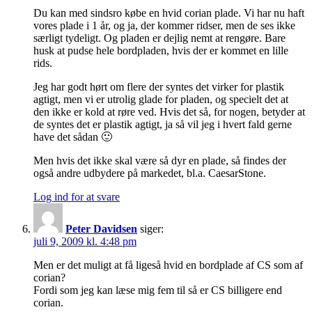
Du kan med sindsro købe en hvid corian plade. Vi har nu haft
vores plade i 1 år, og ja, der kommer ridser, men de ses ikke
særligt tydeligt. Og pladen er dejlig nemt at rengøre. Bare
husk at pudse hele bordpladen, hvis der er kommet en lille
rids.
Jeg har godt hørt om flere der syntes det virker for plastik
agtigt, men vi er utrolig glade for pladen, og specielt det at
den ikke er kold at røre ved. Hvis det så, for nogen, betyder at
de syntes det er plastik agtigt, ja så vil jeg i hvert fald gerne
have det sådan 🙂
Men hvis det ikke skal være så dyr en plade, så findes der
også andre udbydere på markedet, bl.a. CaesarStone.
Log ind for at svare
Peter Davidsen
siger:
juli 9, 2009 kl. 4:48 pm
Men er det muligt at få ligeså hvid en bordplade af CS som af
corian?
Fordi som jeg kan læse mig fem til så er CS billigere end
corian.