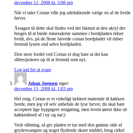
december 12, 2008 kl. 3:08 pm
Når vi taler Corian ville jeg udelukkende vælge en af de hvide
farver.
Årsagen til dette skal findes ved det faktum at den akryl der
bruges til at binde mineralerne sammen i bordpladen ridser
hvidt, dvs. på de fleste farvede corian bordplader vil ridser
fremstå lysere end selve bordpladen.
Den store fordel ved Corian er dog bare at det kan
slibes/poleres op til at fremstå som nyt.
Log ind for at svare
Johan Joensen
siger:
december 15, 2008 kl. 1:03 pm
Hel enig, Corian er et virkeligt lækkert materiale til køkken
borde, men jeg vil selv anbefale de lyse farver, du skal bare
acceptere lige hyppigere rengøring, men hvem tørrer ikke sit
køkkenbord af i ny og næ;)
Vedr slibning, så giv pladen er tur med den grønne side af
grydesvampen og noget flydende skure middel, brug cirkel