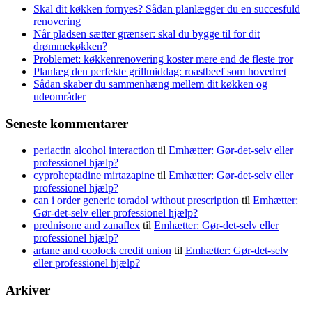
Skal dit køkken fornyes? Sådan planlægger du en succesfuld
renovering
Når pladsen sætter grænser: skal du bygge til for dit
drømmekøkken?
Problemet: køkkenrenovering koster mere end de fleste tror
Planlæg den perfekte grillmiddag: roastbeef som hovedret
Sådan skaber du sammenhæng mellem dit køkken og
udeområder
Seneste kommentarer
periactin alcohol interaction
til
Emhætter: Gør-det-selv eller
professionel hjælp?
cyproheptadine mirtazapine
til
Emhætter: Gør-det-selv eller
professionel hjælp?
can i order generic toradol without prescription
til
Emhætter:
Gør-det-selv eller professionel hjælp?
prednisone and zanaflex
til
Emhætter: Gør-det-selv eller
professionel hjælp?
artane and coolock credit union
til
Emhætter: Gør-det-selv
eller professionel hjælp?
Arkiver