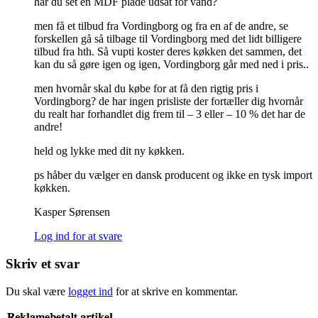
har du set en MDF plade udsat for vand?
men få et tilbud fra Vordingborg og fra en af de andre, se
forskellen gå så tilbage til Vordingborg med det lidt billigere
tilbud fra hth. Så vupti koster deres køkken det sammen, det
kan du så gøre igen og igen, Vordingborg går med ned i pris..
men hvornår skal du købe for at få den rigtig pris i
Vordingborg? de har ingen prisliste der fortæller dig hvornår
du realt har forhandlet dig frem til – 3 eller – 10 % det har de
andre!
held og lykke med dit ny køkken.
ps håber du vælger en dansk producent og ikke en tysk import
køkken.
Kasper Sørensen
Log ind for at svare
Skriv et svar
Du skal være
logget ind
for at skrive en kommentar.