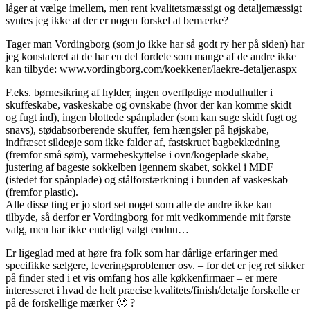
låger at vælge imellem, men rent kvalitetsmæssigt og detaljemæssigt
syntes jeg ikke at der er nogen forskel at bemærke?
Tager man Vordingborg (som jo ikke har så godt ry her på siden) har
jeg konstateret at de har en del fordele som mange af de andre ikke
kan tilbyde: www.vordingborg.com/koekkener/laekre-detaljer.aspx
F.eks. børnesikring af hylder, ingen overflødige modulhuller i
skuffeskabe, vaskeskabe og ovnskabe (hvor der kan komme skidt
og fugt ind), ingen blottede spånplader (som kan suge skidt fugt og
snavs), stødabsorberende skuffer, fem hængsler på højskabe,
indfræset sildeøje som ikke falder af, fastskruet bagbeklædning
(fremfor små søm), varmebeskyttelse i ovn/kogeplade skabe,
justering af bageste sokkelben igennem skabet, sokkel i MDF
(istedet for spånplade) og stålforstærkning i bunden af vaskeskab
(fremfor plastic).
Alle disse ting er jo stort set noget som alle de andre ikke kan
tilbyde, så derfor er Vordingborg for mit vedkommende mit første
valg, men har ikke endeligt valgt endnu…
Er ligeglad med at høre fra folk som har dårlige erfaringer med
specifikke sælgere, leveringsproblemer osv. – for det er jeg ret sikker
på finder sted i et vis omfang hos alle køkkenfirmaer – er mere
interesseret i hvad de helt præcise kvalitets/finish/detalje forskelle er
på de forskellige mærker 🙂 ?