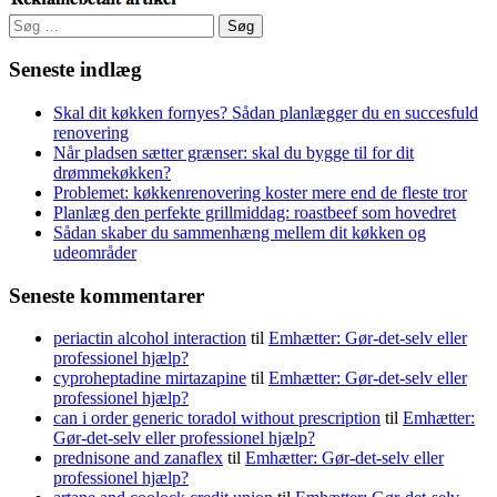
Søg
efter:
Seneste indlæg
Skal dit køkken fornyes? Sådan planlægger du en succesfuld
renovering
Når pladsen sætter grænser: skal du bygge til for dit
drømmekøkken?
Problemet: køkkenrenovering koster mere end de fleste tror
Planlæg den perfekte grillmiddag: roastbeef som hovedret
Sådan skaber du sammenhæng mellem dit køkken og
udeområder
Seneste kommentarer
periactin alcohol interaction
til
Emhætter: Gør-det-selv eller
professionel hjælp?
cyproheptadine mirtazapine
til
Emhætter: Gør-det-selv eller
professionel hjælp?
can i order generic toradol without prescription
til
Emhætter:
Gør-det-selv eller professionel hjælp?
prednisone and zanaflex
til
Emhætter: Gør-det-selv eller
professionel hjælp?