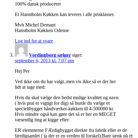
100% dansk produceret
Et Hanstholm Køkken kan leveres i alle prisklasser.
Mvh Michel Demant
Hanstholm Køkken Odense
Log ind for at svare
Vordingborg sælger
siger:
september 6, 2013 kl. 7:07 pm
Hej Per
Ved ikke om du har valgt..men vis ikke så er der her
lidt at tage med:
Hvis du skal vælge den bedst mulige kvalitet og navn
( hvis pral er vigtigt for dig) så burde du vælge et
specieltbygget håndværker-køkken til 4-500000 kr.
Hvis mindre også kan gøre det så er her en MEGET
væsentlig ting at kigge efter:
ER elemnterne FÆrdigbygget direkte fra fabrik eller er de
færdigsamlet ( ja der er en verden til forskel).Bare tænk på et