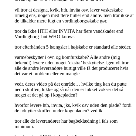
vil tror at designa, kvik, hth, invita osv. laver vaskeskabe
rimelig ens, nogen med flere huller end andre. men tror ikke at
de tilkalder mere fugt en vordingborgsskabe gør.
tror da ikke HTH eller INVITA har flere vandskader end
Vordingborg. but WHO knows
tror efterhånden 5 hængsler i højskabe er standard alle steder.
varmebeskytter i ovn og komfurskabe? Alle andre (mig
bekendt) levere uden noget ‘ekstra’ beskyttelse. igen vil tror
alle de andre leverandøre hurtigt ville få det produceret hvis
det var et problem eller en mangle.
vedr. deres video på det område… hvilke ting kan du putte
ned i skuffen, lukke og så når den er lukket vokser det så
meget at det gå op i kogepladen?
hvorfor levere hth, invita, jks, kvik osv uden den plade? fordi
de udnytter skuffen under kogepladen? ved ik.
tror alle de leverandører har bagbeklædning i fals som
minimum.