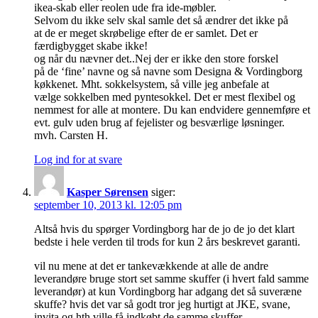
ikea-skab eller reolen ude fra ide-møbler.
Selvom du ikke selv skal samle det så ændrer det ikke på
at de er meget skrøbelige efter de er samlet. Det er
færdigbygget skabe ikke!
og når du nævner det..Nej der er ikke den store forskel
på de ‘fine’ navne og så navne som Designa & Vordingborg
køkkenet. Mht. sokkelsystem, så ville jeg anbefale at
vælge sokkelben med pyntesokkel. Det er mest flexibel og
nemmest for alle at montere. Du kan endvidere gennemføre et
evt. gulv uden brug af fejelister og besværlige løsninger.
mvh. Carsten H.
Log ind for at svare
Kasper Sørensen
siger:
september 10, 2013 kl. 12:05 pm
Altså hvis du spørger Vordingborg har de jo de jo det klart
bedste i hele verden til trods for kun 2 års beskrevet garanti.
vil nu mene at det er tankevækkende at alle de andre
leverandøre bruge stort set samme skuffer (i hvert fald samme
leverandør) at kun Vordingborg har adgang det så suveræne
skuffe? hvis det var så godt tror jeg hurtigt at JKE, svane,
invita og hth ville få indkøbt de samme skuffer.