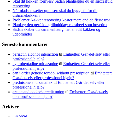
Skal dit køkken fornyes? Sådan planlægger du en succesfuld
renovering
Når pladsen sætter grænser: skal du bygge til for dit
drømmekøkken?
Problemet: køkkenrenovering koster mere end de fleste tror
Planlæg den perfekte grillmiddag: roastbeef som hovedret
Sådan skaber du sammenhæng mellem dit køkken og
udeområder
Seneste kommentarer
periactin alcohol interaction
til
Emhætter: Gør-det-selv eller
professionel hjælp?
cyproheptadine mirtazapine
til
Emhætter: Gør-det-selv eller
professionel hjælp?
can i order generic toradol without prescription
til
Emhætter:
Gør-det-selv eller professionel hjælp?
prednisone and zanaflex
til
Emhætter: Gør-det-selv eller
professionel hjælp?
artane and coolock credit union
til
Emhætter: Gør-det-selv
eller professionel hjælp?
Arkiver
juli 2026