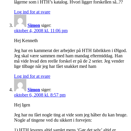
lågerne som i HTH’s katalog. Hvori ligger forskellen så..??
Log ind for at svare
Simon
siger:
oktober 4, 2008 kl. 11:06 pm
Hej Kenneth
Jeg har en kammerat der arbejder på HTH fabrikken i Ølgod.
Jeg skal være sammen med ham mandag eftermiddag. Han
må vide hvad den reelle forskel er på de 2 serier. Jeg vender
lige tilbage når jeg har fået snakket med ham
Log ind for at svare
Simon
siger:
oktober 6, 2008 kl. 8:57 pm
Hej Igen
Jeg har nu fået nogle ting at vide som jeg håber du kan bruge.
Nogle af tingene ved du sikkert i forvejen:
1) HTH leveres altid samlet mens ‘Gør det selv’ altid er