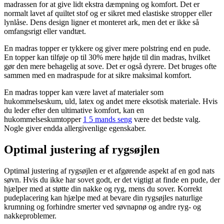
madrassen for at give lidt ekstra dæmpning og komfort. Det er
normalt lavet af quiltet stof og er sikret med elastiske stropper eller
lynlåse. Dens design ligner et monteret ark, men det er ikke så
omfangsrigt eller vandtæt.
En madras topper er tykkere og giver mere polstring end en pude.
En topper kan tilføje op til 30% mere højde til din madras, hvilket
gør den mere behagelig at sove. Det er også dyrere. Det bruges ofte
sammen med en madraspude for at sikre maksimal komfort.
En madras topper kan være lavet af materialer som
hukommelseskum, uld, latex og andet mere eksotisk materiale. Hvis
du leder efter den ultimative komfort, kan en
hukommelseskumtopper
1 5 mands seng
være det bedste valg.
Nogle giver endda allergivenlige egenskaber.
Optimal justering af rygsøjlen
Optimal justering af rygsøjlen er et afgørende aspekt af en god nats
søvn. Hvis du ikke har sovet godt, er det vigtigt at finde en pude, der
hjælper med at støtte din nakke og ryg, mens du sover. Korrekt
pudeplacering kan hjælpe med at bevare din rygsøjles naturlige
krumning og forhindre smerter ved søvnapnø og andre ryg- og
nakkeproblemer.