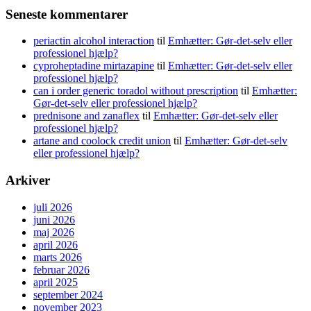
Seneste kommentarer
periactin alcohol interaction
til
Emhætter: Gør-det-selv eller
professionel hjælp?
cyproheptadine mirtazapine
til
Emhætter: Gør-det-selv eller
professionel hjælp?
can i order generic toradol without prescription
til
Emhætter:
Gør-det-selv eller professionel hjælp?
prednisone and zanaflex
til
Emhætter: Gør-det-selv eller
professionel hjælp?
artane and coolock credit union
til
Emhætter: Gør-det-selv
eller professionel hjælp?
Arkiver
juli 2026
juni 2026
maj 2026
april 2026
marts 2026
februar 2026
april 2025
september 2024
november 2023