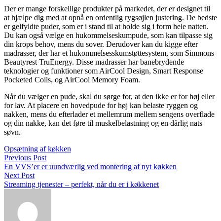
Der er mange forskellige produkter på markedet, der er designet til
at hjælpe dig med at opnå en ordentlig rygsøjlen justering. De bedste
er gelfyldte puder, som er i stand til at holde sig i form hele natten.
Du kan også vælge en hukommelseskumpude, som kan tilpasse sig
din krops behov, mens du sover. Derudover kan du kigge efter
madrasser, der har et hukommelsesskumstøttesystem, som Simmons
Beautyrest TruEnergy. Disse madrasser har banebrydende
teknologier og funktioner som AirCool Design, Smart Response
Pocketed Coils, og AirCool Memory Foam.
Når du vælger en pude, skal du sørge for, at den ikke er for høj eller
for lav. At placere en hovedpude for høj kan belaste ryggen og
nakken, mens du efterlader et mellemrum mellem sengens overflade
og din nakke, kan det føre til muskelbelastning og en dårlig nats
søvn.
Opsætning af køkken
Previous Post
En VVS’er er uundværlig ved montering af nyt køkken
Next Post
Streaming tjenester – perfekt, når du er i køkkenet