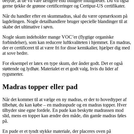
betyde, at de vil vare længere end billigere muligheder. Du vil også
gerne tjekke de grønne certificeringer og Certipur-US certifikater.
Når du handler efter en skummadras, skal du være opmærksom på
lagdelingen. Nogle detailhandlere bruger specielle blandinger til at
skabe det ultimative i søvn.
Nogle skum indeholder mange VOC’er (flygtige organiske
forbindelser), som kan reducere luftkvaliteten i hjemmet. En madras,
der er certificeret til at være fri for disse kemikalier, hjælper dig med
at sove bedre.
For eksempel er latex en type skum, der ånder godt. Det er også
støttende og lydhør. Materialet er et godt valg, hvis du lider af
rygsmerter.
Madras topper eller pad
Når det kommer til at vælge en ny madras, er der to hovedtyper af
tilbehør, du kan købe – en madraspude og en madras topper. Hver
tilbyder sine egne fordele. En pude kan beskytte madrassen mod
slid, mens en topper kan ændre den måde, din gamle madras føles
på.
En pude er et tyndt stykke materiale, der placeres oven på