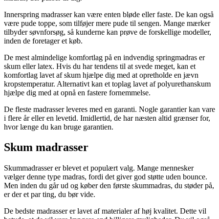
Innerspring madrasser kan være enten bløde eller faste. De kan også
være pude toppe, som tilføjer mere pude til sengen. Mange mærker
tilbyder søvnforsøg, så kunderne kan prøve de forskellige modeller,
inden de foretager et køb.
De mest almindelige komfortlag på en indvendig springmadras er
skum eller latex. Hvis du har tendens til at svede meget, kan et
komfortlag lavet af skum hjælpe dig med at opretholde en jævn
kropstemperatur. Alternativt kan et toplag lavet af polyurethanskum
hjælpe dig med at opnå en fastere fornemmelse.
De fleste madrasser leveres med en garanti. Nogle garantier kan vare
i flere år eller en levetid. Imidlertid, de har næsten altid grænser for,
hvor længe du kan bruge garantien.
Skum madrasser
Skummadrasser er blevet et populært valg. Mange mennesker
vælger denne type madras, fordi det giver god støtte uden bounce.
Men inden du går ud og køber den første skummadras, du støder på,
er der et par ting, du bør vide.
De bedste madrasser er lavet af materialer af høj kvalitet. Dette vil