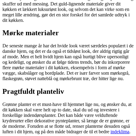
skuffer ud med messing. Det guld-lignende materiale giver dit
køkken et lækkert luksuriøst look, og selvom det kan virke som en
meget lille ændring, gør det en stor forskel for det samlede udtryk i
dit køkken.
Mørke materialer
De seneste mange år har det hvide look været særdeles populært i de
danske hjem, og det er da også et tidsløst look, der aldrig rigtig går
af mode. Men et helt hvidt hjem kan også hurtigt blive upersonligt
og kedeligt, og ønsker du at følge tidens trends, bør du inkorporere
flere mørke materialer i dit køkken, eksempelvis i form af mørke
vægge, skabslåger og bordplade. Det er især farver som mørkegrå,
flaskegrøn, støvet natteblå og mørkebrunt træ, der hitter lige nu.
Pragtfuldt planteliv
Grønne planter er et must-have til hjemmet lige nu, og ønsker du, at
dit køkken skal være helt up to date, skal du ud og investere i
forskellige indendørsplanter. Det kan både være velduftende
krydreurter eller dekorative pynteplanter, så længe de er grønne, er
de moderne. Foruden at se flotte ud, renser planterne desuden også
luften i dit hjem, og på den måde bidrager de til et bedre
indeklima
.