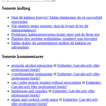
efter:
Seneste indlæg
Skal dit køkken fornyes? Sådan planlægger du en succesfuld
renovering
Når pladsen sætter grænser: skal du bygge til for dit
drømmekøkken?
Problemet: køkkenrenovering koster mere end de fleste tror
Planlæg den perfekte grillmiddag: roastbeef som hovedret
Sådan skaber du sammenhæng mellem dit køkken og
udeområder
Seneste kommentarer
periactin alcohol interaction
til
Emhætter: Gør-det-selv eller
professionel hjælp?
cyproheptadine mirtazapine
til
Emhætter: Gør-det-selv eller
professionel hjælp?
can i order generic toradol without prescription
til
Emhætter:
Gør-det-selv eller professionel hjælp?
prednisone and zanaflex
til
Emhætter: Gør-det-selv eller
professionel hjælp?
artane and coolock credit union
til
Emhætter: Gør-det-selv
eller professionel hjælp?