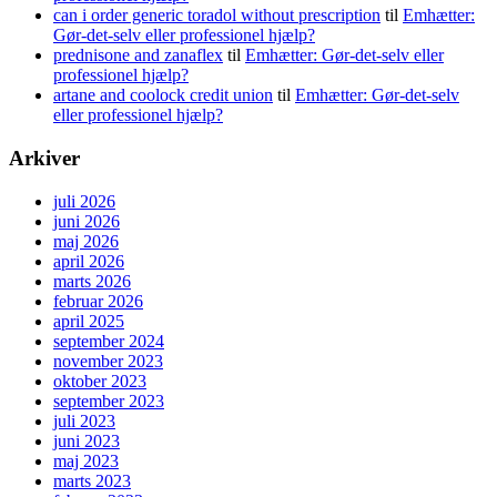
can i order generic toradol without prescription
til
Emhætter:
Gør-det-selv eller professionel hjælp?
prednisone and zanaflex
til
Emhætter: Gør-det-selv eller
professionel hjælp?
artane and coolock credit union
til
Emhætter: Gør-det-selv
eller professionel hjælp?
Arkiver
juli 2026
juni 2026
maj 2026
april 2026
marts 2026
februar 2026
april 2025
september 2024
november 2023
oktober 2023
september 2023
juli 2023
juni 2023
maj 2023
marts 2023