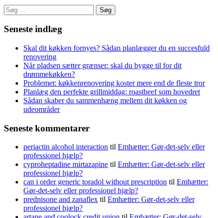
Søg
efter:
Seneste indlæg
Skal dit køkken fornyes? Sådan planlægger du en succesfuld
renovering
Når pladsen sætter grænser: skal du bygge til for dit
drømmekøkken?
Problemet: køkkenrenovering koster mere end de fleste tror
Planlæg den perfekte grillmiddag: roastbeef som hovedret
Sådan skaber du sammenhæng mellem dit køkken og
udeområder
Seneste kommentarer
periactin alcohol interaction
til
Emhætter: Gør-det-selv eller
professionel hjælp?
cyproheptadine mirtazapine
til
Emhætter: Gør-det-selv eller
professionel hjælp?
can i order generic toradol without prescription
til
Emhætter:
Gør-det-selv eller professionel hjælp?
prednisone and zanaflex
til
Emhætter: Gør-det-selv eller
professionel hjælp?
artane and coolock credit union
til
Emhætter: Gør-det-selv