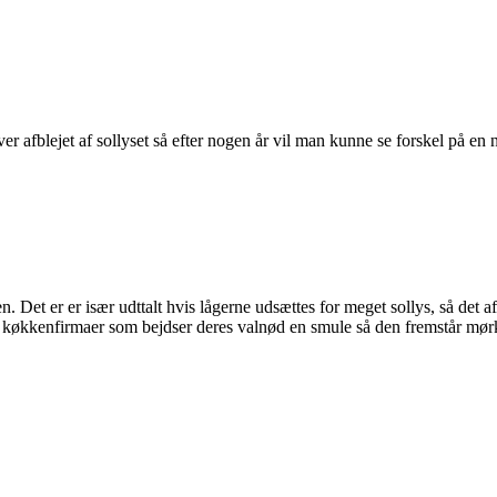
iver afblejet af sollyset så efter nogen år vil man kunne se forskel på 
tiden. Det er er især udttalt hvis lågerne udsættes for meget sollys, så 
køkkenfirmaer som bejdser deres valnød en smule så den fremstår mørker