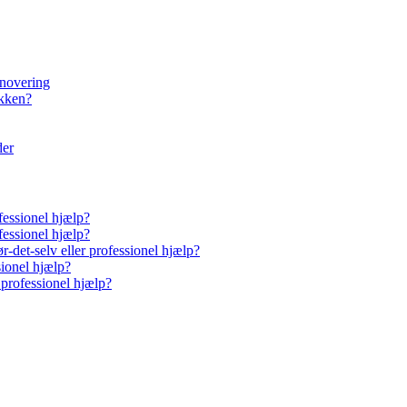
enovering
økken?
der
fessionel hjælp?
fessionel hjælp?
-det-selv eller professionel hjælp?
sionel hjælp?
 professionel hjælp?