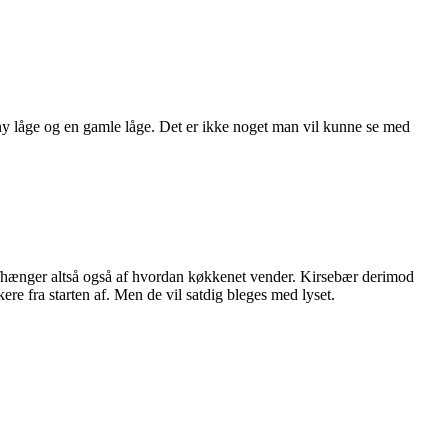
en ny låge og en gamle låge. Det er ikke noget man vil kunne se med
det afhænger altså også af hvordan køkkenet vender. Kirsebær derimod
e fra starten af. Men de vil satdig bleges med lyset.