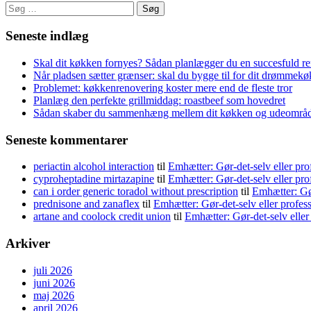
Søg
efter:
Seneste indlæg
Skal dit køkken fornyes? Sådan planlægger du en succesfuld r
Når pladsen sætter grænser: skal du bygge til for dit drømmek
Problemet: køkkenrenovering koster mere end de fleste tror
Planlæg den perfekte grillmiddag: roastbeef som hovedret
Sådan skaber du sammenhæng mellem dit køkken og udeområ
Seneste kommentarer
periactin alcohol interaction
til
Emhætter: Gør-det-selv eller pro
cyproheptadine mirtazapine
til
Emhætter: Gør-det-selv eller pro
can i order generic toradol without prescription
til
Emhætter: Gør
prednisone and zanaflex
til
Emhætter: Gør-det-selv eller profes
artane and coolock credit union
til
Emhætter: Gør-det-selv eller
Arkiver
juli 2026
juni 2026
maj 2026
april 2026